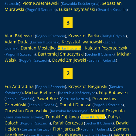
,
Piotr Kwietniewski
,
Sebastian
Szczecin
)
(
Kaszubia Kościerzyna
)
Murawski
,
Łukasz Szymański
(
Pogoń II Szczecin
)
(
Gwardia Koszalin
)
3
Alan Błajewski
,
Krzysztof Bułka
,
(
Pogoń II Szczecin
)
(
Bałtyk Gdynia
)
Adam Duda
,
Krzysztof Iwanowski
(
Lechia II Gdańsk
)
(
Lechia II
,
Damian Mosiejko
,
Kajetan Pogorzelczyk
Gdańsk
)
(
Arka II Gdynia
)
,
Bartłomiej Smuczyński
,
Michał
(
Pogoń II Szczecin
)
(
Lechia II Gdańsk
)
Walski
,
Dawid Żmijewski
(
Pogoń II Szczecin
)
(
Lechia II Gdańsk
)
2
Edi Andradina
,
Krzysztof Biegański
(
Pogoń II Szczecin
)
(
Kotwica
,
Michał Bieliński
,
Filip Bobowski
Kołobrzeg
)
(
Kaszubia Kościerzyna
)
,
Paweł Bork
,
Przemysław
(
Lechia II Gdańsk
)
(
Cartusia Kartuzy
)
Czerwiński
,
Donald Djoussé
,
(
Lechia II Gdańsk
)
(
Pogoń II Szczecin
)
Chrystian Domaschke
,
Michał Drzymała
(
Kaszubia Kościerzyna
)
,
Tomoki Fujikawa
,
Patryk
(
Kaszubia Kościerzyna
)
(
Arka II Gdynia
)
Galoch
,
Rafał Gorczyca
,
Dawid
(
Pogoń II Szczecin
)
(
Lechia II Gdańsk
)
Hejden
,
Piotr Jaroszek
,
Szymon
(
Cartusia Kartuzy
)
(
Lechia II Gdańsk
)
Kapelusz
,
Jakub Kawa
,
Mateusz
(
Pogoń II Szczecin
)
(
Lechia II Gdańsk
)