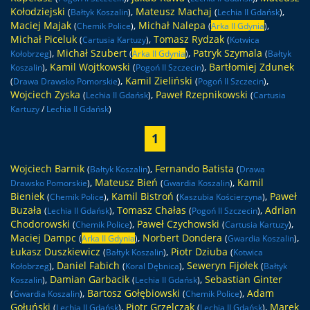
Kołodziejski
,
Mateusz Machaj
,
(
Bałtyk Koszalin
)
(
Lechia II Gdańsk
)
Maciej Majak
,
Michał Nalepa
,
(
Chemik Police
)
(
Arka II Gdynia
)
Michał Piceluk
,
Tomasz Rydzak
(
Cartusia Kartuzy
)
(
Kotwica
,
Michał Szubert
,
Patryk Szymala
Kołobrzeg
)
(
Arka II Gdynia
)
(
Bałtyk
,
Kamil Wojtkowski
,
Bartłomiej Zdunek
Koszalin
)
(
Pogoń II Szczecin
)
,
Kamil Zieliński
,
(
Drawa Drawsko Pomorskie
)
(
Pogoń II Szczecin
)
Wojciech Zyska
,
Paweł Rzepnikowski
(
Lechia II Gdańsk
)
(
Cartusia
Kartuzy
/
Lechia II Gdańsk
)
1
Wojciech Barnik
,
Fernando Batista
(
Bałtyk Koszalin
)
(
Drawa
,
Mateusz Bień
,
Kamil
Drawsko Pomorskie
)
(
Gwardia Koszalin
)
Bieniek
,
Kamil Bistroń
,
Paweł
(
Chemik Police
)
(
Kaszubia Kościerzyna
)
Buzała
,
Tomasz Chałas
,
Adrian
(
Lechia II Gdańsk
)
(
Pogoń II Szczecin
)
Chodorowski
,
Paweł Czychowski
,
(
Chemik Police
)
(
Cartusia Kartuzy
)
Maciej Dampc
,
Norbert Dondera
,
(
Arka II Gdynia
)
(
Gwardia Koszalin
)
Łukasz Duszkiewicz
,
Piotr Dziuba
(
Bałtyk Koszalin
)
(
Kotwica
,
Daniel Fabich
,
Seweryn Fijołek
Kołobrzeg
)
(
Koral Dębnica
)
(
Bałtyk
,
Damian Garbacik
,
Sebastian Ginter
Koszalin
)
(
Lechia II Gdańsk
)
,
Bartosz Gołębiowski
,
Adam
(
Gwardia Koszalin
)
(
Chemik Police
)
Gołuński
,
Piotr Grzelczak
,
Marek
(
Lechia II Gdańsk
)
(
Lechia II Gdańsk
)