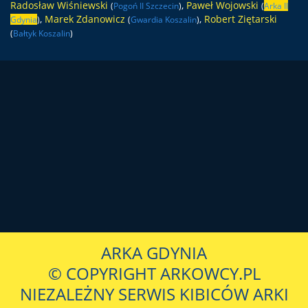
Radosław Wiśniewski
,
Paweł Wojowski
(
Pogoń II Szczecin
)
(
Arka II
,
Marek Zdanowicz
,
Robert Ziętarski
Gdynia
)
(
Gwardia Koszalin
)
(
Bałtyk Koszalin
)
ARKA GDYNIA
© COPYRIGHT ARKOWCY.PL
NIEZALEŻNY SERWIS KIBICÓW ARKI