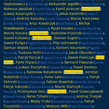
Hajdukiewicz
,
Aleksander Jagiełło
,
(
Chemik Police
)
(
Lechia II Gdańsk
)
Mateusz Jakubiak
,
Kamil Juraszek
,
(
Chemik Police
)
(
Arka II Gdynia
)
Łukasz Kacprzycki
,
Jakub Kamiński
(
Lechia II Gdańsk
)
(
Lechia II
,
Andrzej Kaszuba
,
Maciej Kostrzewa
Gdańsk
)
(
Lechia II Gdańsk
)
,
Artur Kowalczyk
,
Michał
(
Lechia II Gdańsk
)
(
Koral Dębnica
)
Kowalkowski
,
Ryuki Kozawa
,
(
Cartusia Kartuzy
)
(
Gwardia Koszalin
)
Maciej Koziara
,
Radosław Krysiński
,
(
Arka II Gdynia
)
(
Bałtyk Gdynia
)
Dawid Kubowicz
,
Damian Kugiel
,
(
Arka II Gdynia
)
(
Lechia II Gdańsk
)
Dawid Kuliga
,
Filip Łaźniowski
,
(
Pogoń II Szczecin
)
(
Pogoń II Szczecin
)
Damian Miętek
,
Norbert Neumann
(
Gwardia Koszalin
)
(
Pogoń II
,
Tsubasa Nishi
,
Jakub Okuszko
Szczecin
)
(
Gwardia Koszalin
)
(
Pogoń II
,
Patryk Paczuk
,
Dawid Patelczyk
Szczecin
)
(
Pogoń II Szczecin
)
(
Arka II
,
Pavle Popara
,
Bernard Powszuk
Gdynia
)
(
Pogoń II Szczecin
)
(
Lechia
,
Łukasz Puczyński
,
Paweł Rasmus
II Gdańsk
)
(
Cartusia Kartuzy
)
,
Radosław Robakowski
,
Kordian
(
Bałtyk Gdynia
)
(
Arka II Gdynia
)
Rudziński
,
Yuma Sato
,
Patryk
(
Bałtyk Koszalin
)
(
Gwardia Koszalin
)
Skórecki
,
Fabian Słowiński
,
(
Kotwica Kołobrzeg
)
(
Gwardia Koszalin
)
Patryk Sobczak
,
Maciej Stańczyk
(
Cartusia Kartuzy
)
(
Gwardia
,
Przemysław Stolc
,
Paweł Szewczykowski
Koszalin
)
(
Arka II Gdynia
)
,
Herve Tchami
,
Andriej Trietjak
(
Chemik Police
)
(
Pogoń II Szczecin
)
,
Błażej Troka
,
Patryk
(
Gwardia Koszalin
)
(
Kaszubia Kościerzyna
)
Tuszyński
,
Mateusz Wilk
,
(
Lechia II Gdańsk
)
(
Pogoń II Szczecin
)