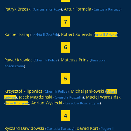
Patryk Brzeski
,
Artur Formela
(
Cartusia Kartuzy
)
(
Cartusia Kartuzy
)
7
Kacper Łazaj
,
Robert Sulewski
(
Lechia II Gdańsk
)
(
Arka II Gdynia
)
6
Paweł Krawiec
,
Mateusz Prinz
(
Chemik Police
)
(
Kaszubia
Kościerzyna
)
5
Krzysztof Filipowicz
,
Michał Jankowski
(
Chemik Police
)
(
Arka II
,
Jacek Magdziński
,
Maciej Wardziński
Gdynia
)
(
Gwardia Koszalin
)
,
Adrian Wysiecki
(
Arka II Gdynia
)
(
Kaszubia Kościerzyna
)
4
Ryszard Dawidowski
,
Dawid Kort
(
Cartusia Kartuzy
)
(
Pogoń II