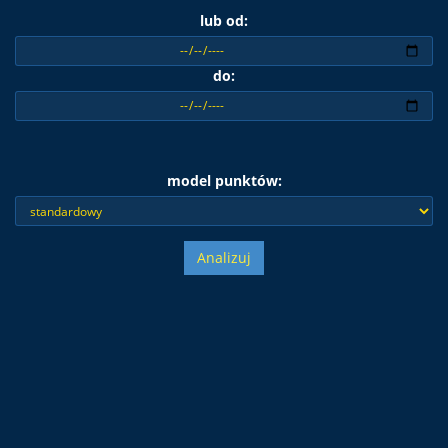
lub od:
do:
model punktów:
Analizuj