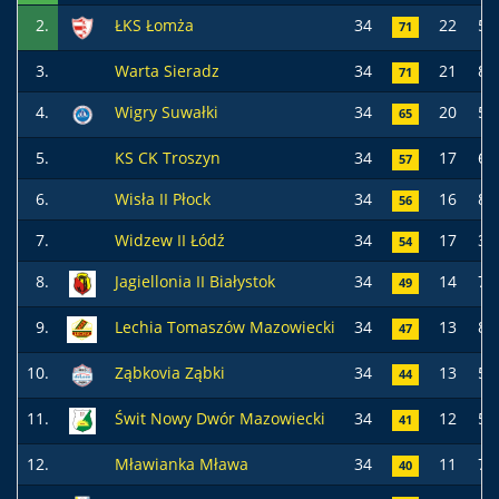
2.
ŁKS Łomża
34
22
5
71
3.
Warta Sieradz
34
21
8
71
4.
Wigry Suwałki
34
20
5
65
5.
KS CK Troszyn
34
17
6
57
6.
Wisła II Płock
34
16
8
56
7.
Widzew II Łódź
34
17
3
54
8.
Jagiellonia II Białystok
34
14
7
49
9.
Lechia Tomaszów Mazowiecki
34
13
8
47
10.
Ząbkovia Ząbki
34
13
5
44
11.
Świt Nowy Dwór Mazowiecki
34
12
5
41
12.
Mławianka Mława
34
11
7
40