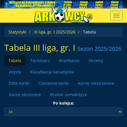
Toggl
navig
Statystyki
III liga, gr. I 2025/2026
Tabela
Tabela III liga, gr. I
Sezon 2025/2026
Tabela
Terminarz
Bramkarze
Strzelcy
Asysty
Klasyfikacja kanadyjska
Żółte kartki
Czerwone kartki
Karne niestrzelone
Karne obronione
Bramki samobójcze
Po kolejce: