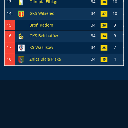
13.
Olimpia Elbląg
34
10
8
38
14.
GKS Wikielec
34
10
7
37
15.
Broń Radom
34
9
9
36
16.
GKS Bełchatów
34
9
7
34
17.
KS Wasilków
34
7
4
25
18.
Znicz Biała Piska
34
4
3
15