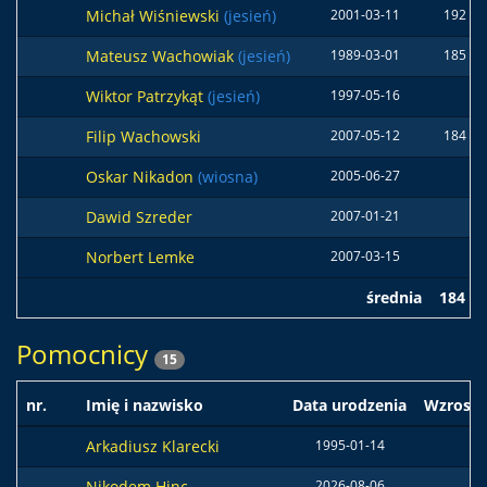
Michał Wiśniewski
(jesień)
2001-03-11
192 c
Mateusz Wachowiak
(jesień)
1989-03-01
185 c
Wiktor Patrzykąt
(jesień)
1997-05-16
Filip Wachowski
2007-05-12
184 c
Oskar Nikadon
(wiosna)
2005-06-27
Dawid Szreder
2007-01-21
Norbert Lemke
2007-03-15
średnia
184 c
Pomocnicy
15
nr.
Imię i nazwisko
Data urodzenia
Wzrost
Arkadiusz Klarecki
1995-01-14
Nikodem Hinc
2026-08-06