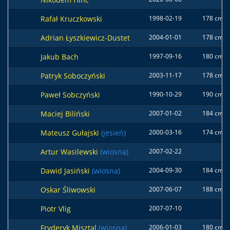
Rafał Kruczkowski
1998-02-19
178 cm
Adrian Łyszkiewicz-Dustet
2004-01-01
178 cm
Jakub Bach
1997-09-16
180 cm
Patryk Soboczyński
2003-11-17
178 cm
Paweł Sobczyński
1990-10-29
190 cm
Maciej Biliński
2007-01-02
184 cm
Mateusz Gułajski
(jesień)
2000-03-16
174 cm
Artur Wasilewski
(wiosna)
2007-02-22
Dawid Jasiński
(wiosna)
2004-09-30
184 cm
Oskar Śliwowski
2007-06-07
188 cm
Piotr Vlig
2007-07-10
Fryderyk Misztal
(wiosna)
2006-01-03
180 cm