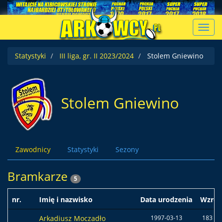
Toggl
navig
Statystyki
III liga, gr. II 2023/2024
Stolem Gniewino
Stolem Gniewino
Zawodnicy
Statystyki
Sezony
Bramkarze
5
nr.
Imię i nazwisko
Data urodzenia
Wzros
Arkadiusz Moczadło
1997-03-13
183 c