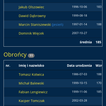
Jakub Olszowiec
1996-10-06
183 c
Dawid Dąbrowny
1999-08-18
Marcin Staniszewski
(jesień)
1997-01-14
188 c
Dominik Więcek
2007-10-27
średnia
185 c
Obrońcy
11
nr.
Imię i nazwisko
Data urodzenia
Wzros
Tomasz Kotwica
1986-07-03
188 c
Michał Balewski
1999-10-15
170 c
Fabian Lengiewicz
1999-11-06
185 c
Kacper Tomczak
2002-03-28