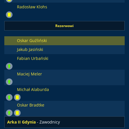
Radosław Klohs
Rezerwowi
Oskar Guźliński
Jakub Jasiński
Fabian Urbański
Maciej Meler
Michał Alaburda
Oskar Bradtke
Arka II Gdynia
- Zawodnicy