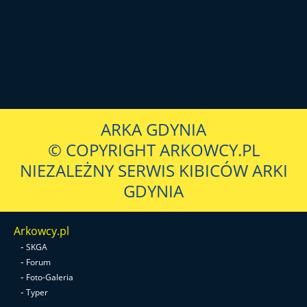
ARKA GDYNIA
© COPYRIGHT ARKOWCY.PL
NIEZALEŻNY SERWIS KIBICÓW ARKI
GDYNIA
Arkowcy.pl
-
SKGA
-
Forum
-
Foto-Galeria
-
Typer